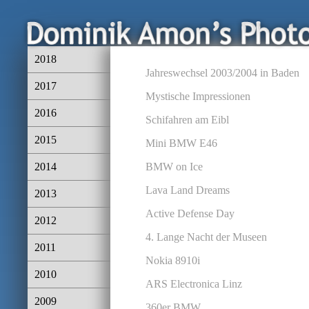
2018
Jahreswechsel 2003/2004 in Baden
2017
Mystische Impressionen
2016
Schifahren am Eibl
2015
Mini BMW E46
2014
BMW on Ice
Lava Land Dreams
2013
Active Defense Day
2012
4. Lange Nacht der Museen
2011
Nokia 8910i
2010
ARS Electronica Linz
2009
360er BMW