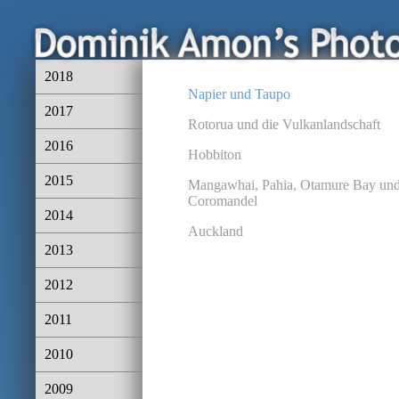
2018
Napier und Taupo
2017
Rotorua und die Vulkanlandschaft
2016
Hobbiton
2015
Mangawhai, Pahia, Otamure Bay un
Coromandel
2014
Auckland
2013
2012
2011
2010
2009