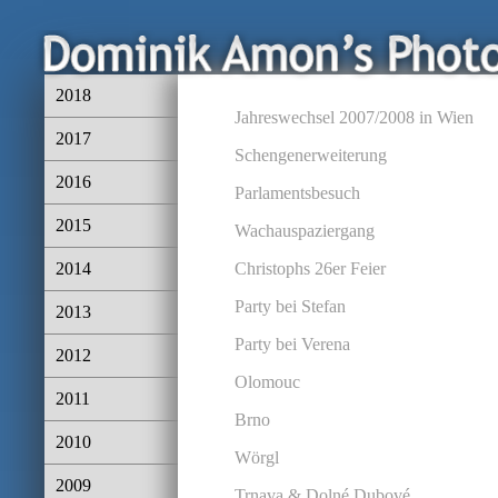
2018
Jahreswechsel 2007/2008 in Wien
2017
Schengenerweiterung
2016
Parlamentsbesuch
2015
Wachauspaziergang
2014
Christophs 26er Feier
Party bei Stefan
2013
Party bei Verena
2012
Olomouc
2011
Brno
2010
Wörgl
2009
Trnava & Dolné Dubové