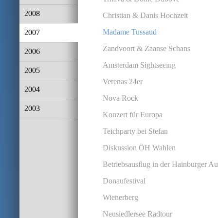
2008
Christian & Danis Hochzeit
Madame Tussaud
2007
Zandvoort & Zaanse Schans
2006
Amsterdam Sightseeing
2005
Verenas 24er
2004
Nova Rock
2003
Konzert für Europa
Teichparty bei Stefan
Diskussion ÖH Wahlen
Betriebsausflug in der Hainburger A
Donaufestival
Wienerberg
Neusiedlersee Radtour